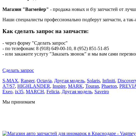
Магазин "Вагмейер"
- продажа новых и б\у запчастей от лучш
Наши специалисты профессионально подберут запчасти, а так
Как сделать запрос на запчасти:
- через форму "Сделать запрос"
- по телефонам: 8 (918) 649-00-10, 8 (952) 851-51-85
- или закажите услугу "Заказать звонок" и мы вам сами перезв
Сделать запрос
S-MAX
,
Ranger
,
Octavia
,
Другая модель
,
Solaris
,
Infiniti
,
Discover
A7/S7
,
HIGHLANDER
,
Inspire
,
MARK
,
Touran
,
Phaeton
,
PREVI
Exeo
,
ix35
,
MARCH
,
Felicia
,
Другая модель
,
Saveiro
Мы принимаем