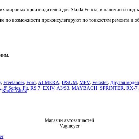
их мировых производителей для Skoda Felicia, в наличии и под за
-же по возможности проконсультируют по тонкостям ремонта и 
оним.
y
,
Freelander
,
Ford
,
ALMERA
,
IPSUM
,
MPV
,
Veloster
,
Другая модел
A
,
8' Series
,
Fit
,
RS 7
,
EXIV
,
A3/S3
,
MAYBACH
,
SPRINTER
,
RX-7
Карта сайта
Магазин автозапчастей
"Vagmeyer"