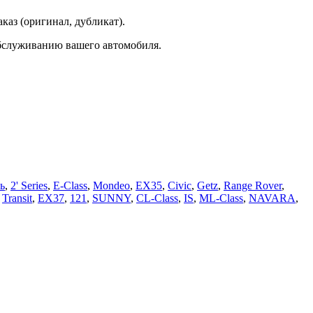
каз (оригинал, дубликат).
обслуживанию вашего автомобиля.
ь
,
2' Series
,
E-Class
,
Mondeo
,
EX35
,
Civic
,
Getz
,
Range Rover
,
,
Transit
,
EX37
,
121
,
SUNNY
,
CL-Class
,
IS
,
ML-Class
,
NAVARA
,