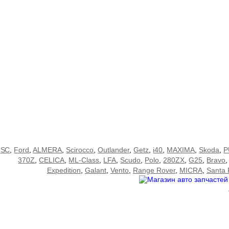
SC
,
Ford
,
ALMERA
,
Scirocco
,
Outlander
,
Getz
,
i40
,
MAXIMA
,
Skoda
,
P
370Z
,
CELICA
,
ML-Class
,
LFA
,
Scudo
,
Polo
,
280ZX
,
G25
,
Bravo
Expedition
,
Galant
,
Vento
,
Range Rover
,
MICRA
,
Santa 
Мы принимаем