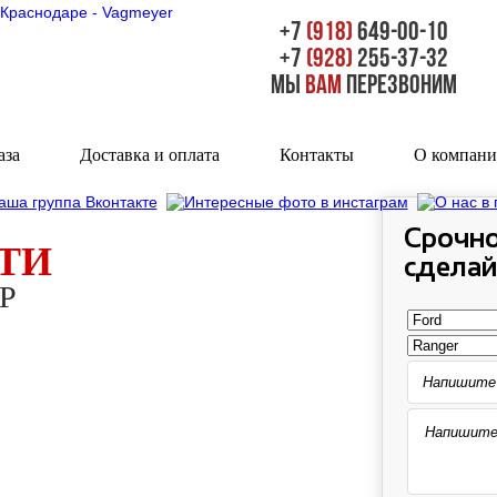
+7
(918)
649-00-10
+7
(928)
255-37-32
Мы
вам
перезвоним
аза
Доставка и оплата
Контакты
О компан
Срочно
ТИ
сделай
Р