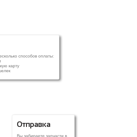
есколько способов оплаты:
и
кую карту
шелек
Отправка
Вы забираете запчасти в