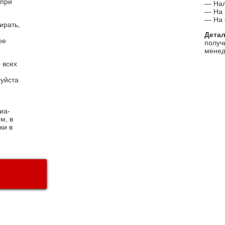
 при
— На
— На 
— На 
ирать,
Дета
ое
получ
менед
 всех
луйста
иа-
м, в
ки в