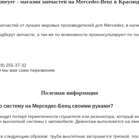
meyer - магазин запчастей на Mercedes-Benz в Красно
апчастей от лучших мировых производителей для Mercedes, в наличи
берут запчасти, а так-же по возможности проконсультируют по т
28) 255-37-32
" и мы вам сами перезвоним.
Полезная информация
 систему на Мерседес-Бенц своими руками?
одит потеря герметичности глушителя или резонатора, который мо
е выхлопной системы с автомобиля. Демонтаж выполняется на ям
я следующим образом: труба выхлопная заглушается тряпкой, посл