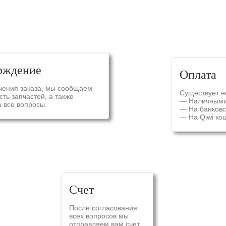
СХЕМА ЗАКАЗА
рждение
Оплата
чения заказа, мы сообщаем
Существует н
ть запчастей, а также
— Наличным
 все вопросы.
— На банковс
— На Qiwi ко
Счет
После согласования
всех вопросов мы
отправляем вам счет