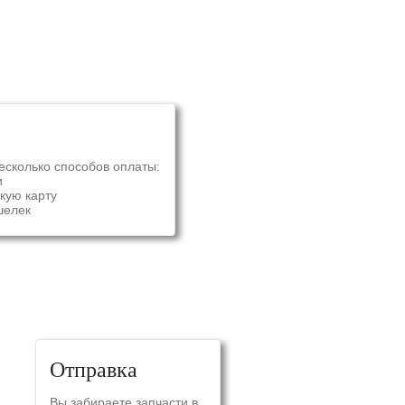
есколько способов оплаты:
и
кую карту
шелек
Отправка
Вы забираете запчасти в