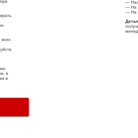
 при
— На
— На 
— На 
ирать,
Дета
ое
получ
менед
 всех
луйста
иа-
м, в
ки в