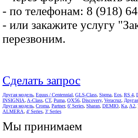
- по телефонам: 8 (918) 6
- или закажите услугу "За
перезвоним.
Сделать запрос
Другая модель
,
Equus / Centennial
,
GLS-Class
,
Sigma
,
Eos
,
RS 4
,
INSIGNIA
,
A-Class
,
CT
,
Puma
,
QX56
,
Discovery
,
Veracruz
,
Друга
Другая модель
,
Croma
,
Partner
,
6' Series
,
Sharan
,
DEMIO
,
Ka
,
A2
,
ALMERA
,
4' Series
,
3' Series
Мы принимаем