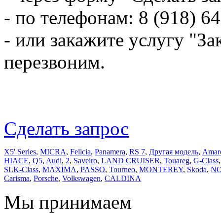
- по телефонам: 8 (918) 6
- или закажите услугу "За
перезвоним.
Сделать запрос
X5' Series
,
MICRA
,
Felicia
,
Panamera
,
RS 7
,
Другая модель
,
Amar
HIACE
,
Q5
,
Audi
,
2
,
Saveiro
,
LAND CRUISER
,
Touareg
,
G-Class
SLK-Class
,
MAXIMA
,
PASSO
,
Tourneo
,
MONTEREY
,
Skoda
,
N
Carisma
,
Porsche
,
Volkswagen
,
CALDINA
Мы принимаем